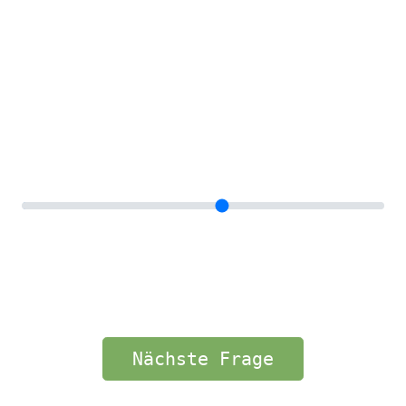
Voraussichtliches Investitionsvolumen
in €?
0=🤷
50.000
100.000
125.000
150.000+
Nächste Frage