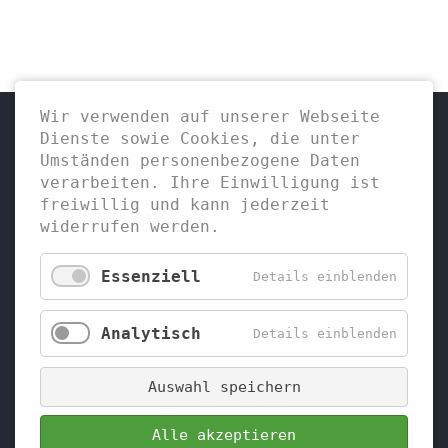
Wir verwenden auf unserer Webseite
Dienste sowie Cookies, die unter
Umständen personenbezogene Daten
verarbeiten. Ihre Einwilligung ist
freiwillig und kann jederzeit
Digitalinitiative Dental Deutschland
widerrufen werden.
Bramscher Str. 14
49088 Osnabrück
Essenziell
Details einblenden
hello@go-digital.dental
Impressum
Analytisch
Details einblenden
Datenschutz
Kontakt
Auswahl speichern
Partner werden
Alle akzeptieren