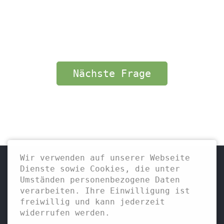
0=🤷
50.000
100.000
125.000
150.000+
Nächste Frage
Wir verwenden auf unserer Webseite
Dienste sowie Cookies, die unter
Umständen personenbezogene Daten
verarbeiten. Ihre Einwilligung ist
freiwillig und kann jederzeit
Digitalinitiative Dental Deutschland
widerrufen werden.
Bramscher Str. 14