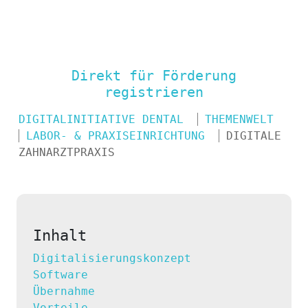
Die Digitalisierung von Zahnarztpraxen-
Eine allgemeine Hilfestellung für
Zahnärztinnen und Zahnärzte
Direkt für Förderung
registrieren
DIGITALINITIATIVE DENTAL
THEMENWELT
LABOR- & PRAXISEINRICHTUNG
DIGITALE
ZAHNARZTPRAXIS
Inhalt
Digitalisierungskonzept
Software
Übernahme
Vorteile