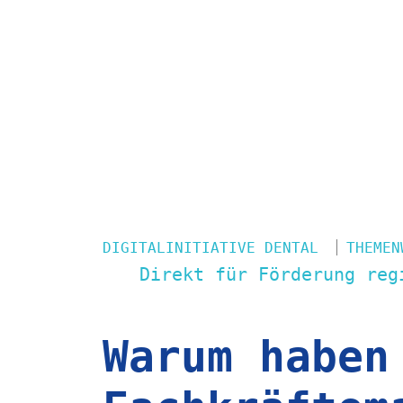
in der
Dentalwir
Auch die Dentalindustrie hat 
Fachkräftemangel zu kämpfen, 
als auch Dentallabore vor imm
stellt. Hier finden Sie Orien
Maßnahmen Sie den Fachkräftem
DIGITALINITIATIVE DENTAL
THEMEN
Direkt für Förderung reg
Warum haben