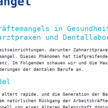
angel
räftemangels in Gesundhei
arztpraxen und Dentallabo
eitseinrichtungen, darunter Zahnarztpraxe
mangel. Dieses Phänomen hat tiefgreifende
enz. Im Folgenden schauen wir und die Hau
derungen der dentalen Berufe an.
del
 altert rapide, und die Generation der Ba
em natürlichen Rückgang der Arbeitskräfte
onell von einer älteren Belegschaft domin