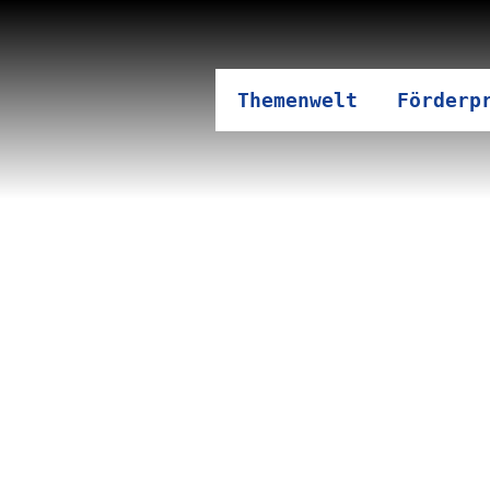
Themenwelt
Förderp
emangel