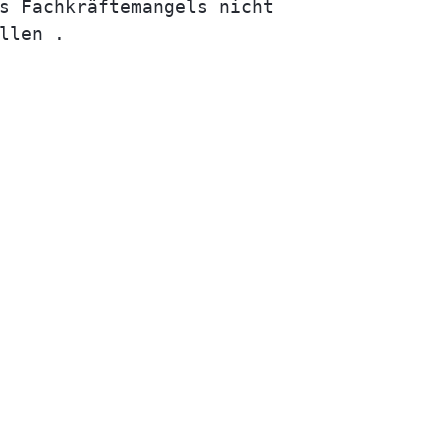
s Fachkräftemangels nicht
llen .
Check