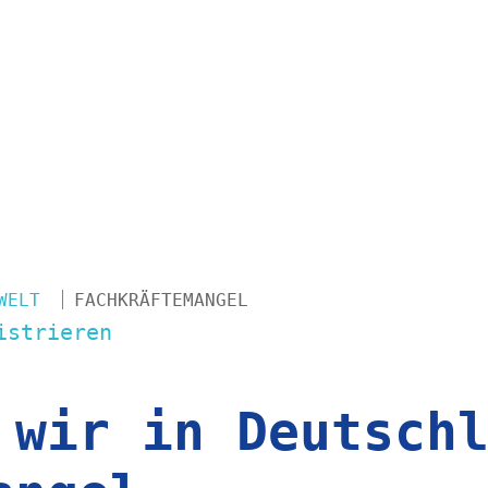
tschaft
mit dem zunehmenden
was sowohl Zahnarztpraxen
ensen Herausforderungen
tierung, mit welchen
angel entgegen wirken.
WELT
FACHKRÄFTEMANGEL
istrieren
 wir in Deutsch