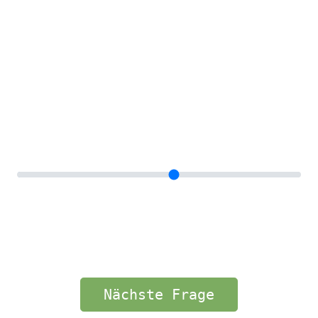
Voraussichtliches Investitionsvolumen
in €?
0=🤷
50.000
100.000
125.000
150.000+
Nächste Frage